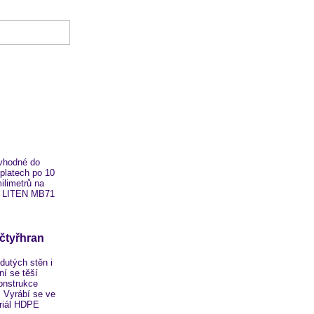
vhodné do
 platech po 10
ilimetrů na
PE LITEN MB71
čtyřhran
utých stěn i
ní se těší
konstrukce
. Vyrábí se ve
eriál HDPE