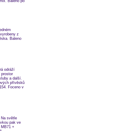
mix. Baleno po
ledném
 vyrobeny z
ěska. Baleno
á odráží
 prostor
luby a další.
ových přívěsků
 154. Foceno v
 Na světle
ovkou pak ve
N MB71 +