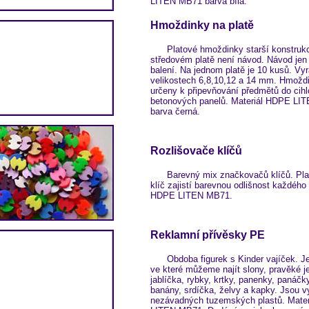
LITEN MB71 barva bílá.
Hmoždinky na platě
Platové hmoždinky starší konstruk
středovém platě není návod. Návod jen
balení. Na jednom platě je 10 kusů. Vyr
velikostech 6,8,10,12 a 14 mm. Hmožd
určeny k připevňování předmětů do cih
betonových panelů. Materiál HDPE LI
barva černá.
Rozlišovače klíčů
Barevný mix značkovačů klíčů. Plas
klíč zajistí barevnou odlišnost každého 
HDPE LITEN MB71.
Reklamní přívěsky PE
Obdoba figurek s Kinder vajíček. J
ve které můžeme najít slony, pravěké je
jablíčka, rybky, krtky, panenky, panáčk
banány, srdíčka, želvy a kapky. Jsou v
nezávadných tuzemských plastů. Mate