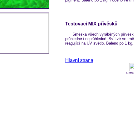
pigment. Baleno po 1 kg. Foceno ve tm
Testovací MIX přívěsků
Směska všech vyráběných přívěsků
průhledné i neprůhledné. Svítivé ve tmě
reagující na UV světlo. Baleno po 1 kg.
Hlavní strana
Grafi