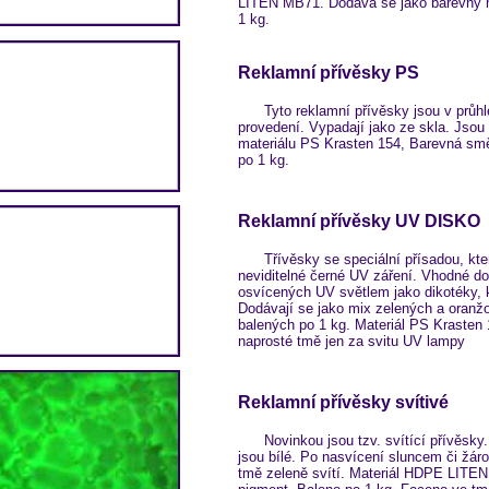
LITEN MB71. Dodává se jako barevný 
1 kg.
Reklamní přívěsky PS
Tyto reklamní přívěsky jsou v průh
provedení. Vypadají jako ze skla. Jsou
materiálu PS Krasten 154, Barevná sm
po 1 kg.
Reklamní přívěsky UV DISKO
Třívěsky se speciální přísadou, kter
neviditelné černé UV záření. Vhodné do
osvícených UV světlem jako dikotéky, k
Dodávají se jako mix zelených a oranž
balených po 1 kg. Materiál PS Krasten
naprosté tmě jen za svitu UV lampy
Reklamní přívěsky svítivé
Novinkou jsou tzv. svítící přívěsky.
jsou bílé. Po nasvícení sluncem či žár
tmě zeleně svítí. Materiál HDPE LITE