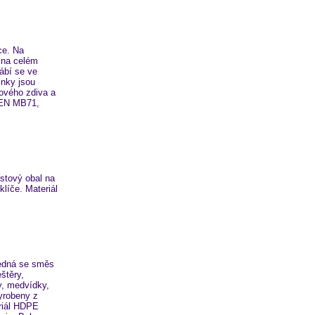
ce. Na
 na celém
ábí se ve
inky jsou
lového zdiva a
TEN MB71,
tový obal na
klíče. Materiál
edná se směs
štěry,
y, medvídky,
yrobeny z
riál HDPE