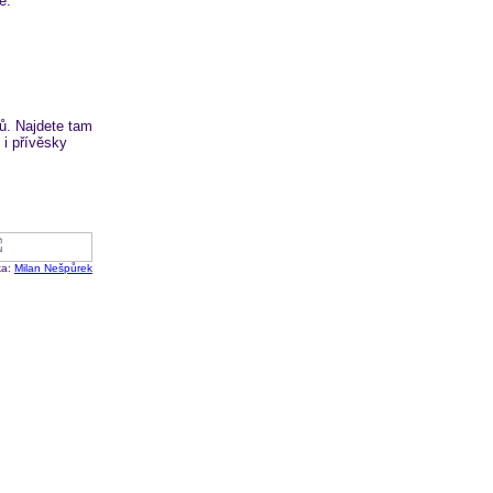
ě.
. Najdete tam
 i přívěsky
ka:
Milan Nešpůrek