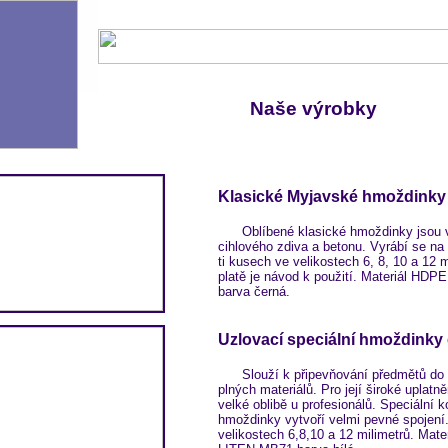
Naše výrobky
Klasické Myjavské hmoždinky
Oblíbené klasické hmoždinky jsou 
cihlového zdiva a betonu. Vyrábí se na
ti kusech ve velikostech 6, 8, 10 a 12 m
platě je návod k použití. Materiál HD
barva černá.
Uzlovací speciální hmoždinky 
Slouží k připevňování předmětů do d
plných materiálů. Pro její široké uplatně
velké oblibě u profesionálů. Speciální 
hmoždinky vytvoří velmi pevné spojení
velikostech 6,8,10 a 12 milimetrů. Mat